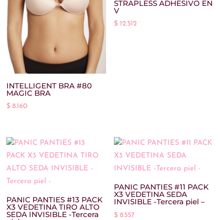
STRAPLESS ADHESIVO EN
V
2-4
(3)
$
12.512
2XL
(2)
2XL/3XL
(1)
Color del producto
3
(384)
INTELLIGENT BRA #80
3/4
(1)
MAGIC BRA
FILTRO
$
8.160
3XL
(2)
4
(353)
4-6
(4)
4/6
(0)
4XL
(0)
PANIC PANTIES #11 PACK
X3 VEDETINA SEDA
PANIC PANTIES #13 PACK
INVISIBLE -Tercera piel –
5
(167)
X3 VEDETINA TIRO ALTO
SEDA INVISIBLE -Tercera
$
8.557
5/6
(1)