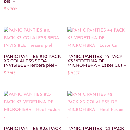
piel –
$
9.302
6
(82)
6-8
(3)
6-10
(5)
7
(24)
7/8
(0)
PANIC PANTIES #10 PACK
PANIC PANTIES #4 PACK
X3 COLALESS SEDA
X3 VEDETINA DE
INVISIBLE -Tercera piel –
MICROFIBRA – Laser Cut –
7/9
(0)
$
7.813
$
8.557
8
(49)
8-10
(3)
8-12
(1)
9/10
(0)
10
(45)
PANIC PANTIES #23 PACK
PANIC PANTIES #21 PACK