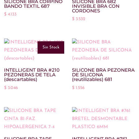
SILICONE BRA CORPIÑO
SILICONE BRA 682
32/33
(2)
BANDO TEXTIL 687
INVISIBLE BRA CON
CORDONES
$
4.133
34/35
(2)
$
3.532
35/36
(3)
36
(0)
Sin Stock
36/38
(0)
37
(0)
INTELLIGENT BRA #210
SILICONE BRA PEZONERA
PEZONERAS DE TELA
DE SILICONA
37/38
(3)
(descartables)
(reutilizables) 681
38
(0)
$
3.046
$
1.556
38/40
(0)
39
(0)
39/40
(3)
40
(0)
SILICONE BRA TAPE
INTELLIGENT BRA #761