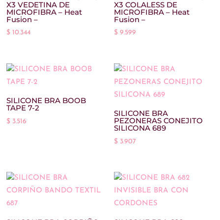
X3 VEDETINA DE
X3 COLALESS DE
10-12
(1)
MICROFIBRA – Heat
MICROFIBRA – Heat
Fusion –
Fusion –
10/12
(0)
$
10.344
$
9.599
11/12
(0)
12
(60)
12-14
(2)
12-16
(5)
SILICONE BRA BOOB
TAPE 7-2
SILICONE BRA
14
(53)
PEZONERAS CONEJITO
$
3.516
SILICONA 689
14-16
(0)
$
3.907
16
(42)
16-18
(1)
18
(23)
30/31
(2)