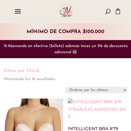
MÍNIMO DE COMPRA $100.000
🚨Abonando en efectivo (billete) además tenes un 5% de descuento
adicional 😱
Filtrar por TALLE
Ordenado
Mostrando los 16 resultados
En stock
por
los
0
(1)
últimos
1
(312)
1/2
(1)
INTELLIGENT BRA #79
2
(387)