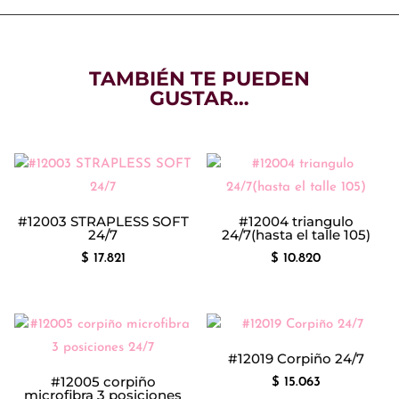
MORLEY
CON
DETALLE
DE
TAMBIÉN TE PUEDEN
PUNTILLA
GUSTAR…
cantidad
#12003 STRAPLESS SOFT
#12004 triangulo
24/7
24/7(hasta el talle 105)
$
17.821
$
10.820
#12019 Corpiño 24/7
#12005 corpiño
$
15.063
microfibra 3 posiciones