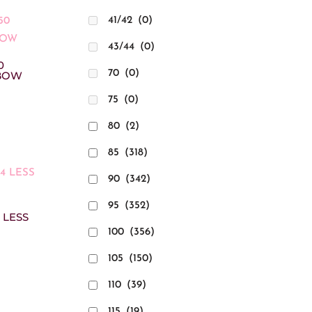
41/42
(0)
43/44
(0)
0
70
(0)
NBOW
75
(0)
80
(2)
85
(318)
90
(342)
95
(352)
 LESS
100
(356)
go
105
(150)
os:
110
(39)
e
115
(19)