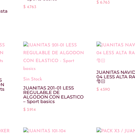
$
6.763
$
4.763
sta
JUANITAS NAVID
04 LESS ALTA R
Sin Stock
S
🎅🏻
ON
JUANITAS 201-01 LESS
ts
$
4.590
REGULABLE DE
ALGODON CON ELASTICO
– Sport basics
$
3.914