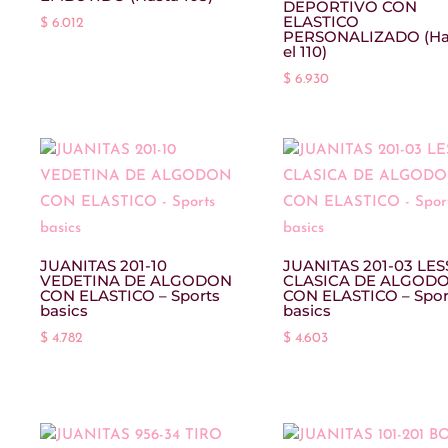
DEPORTIVO CON
ELASTICO
$
6.012
PERSONALIZADO (Ha
el 110)
$
6.930
JUANITAS 201-10
JUANITAS 201-03 LES
VEDETINA DE ALGODON
CLASICA DE ALGOD
CON ELASTICO – Sports
CON ELASTICO – Spor
basics
basics
$
4.782
$
4.603