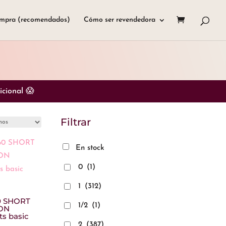
mpra (recomendados)
Cómo ser revendedora
cional 😱
Filtrar
En stock
0
(1)
1
(312)
0 SHORT
1/2
(1)
ON
ts basic
2
(387)