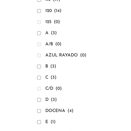
264
a
120
(14)
44
125
(0)
A
(3)
A/B
(0)
AZUL RAYADO
(0)
B
(3)
C
(3)
C/D
(0)
D
(3)
DOCENA
(4)
E
(1)