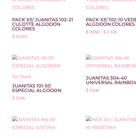
$ 9.614
hasta
$ 11.483
PACK X3/ JUANITAS 102-21
PACK X3/ 102-10 VED
CULOTTE ALGODON
ALGODON COLORES
COLORES
Rango
$
9.850
-
$
11.338
$
12.470
de
precios:
desde
$ 9.850
hasta
Sin Stock
JUANITAS 304-40
$ 11.338
UNIVERSAL RAINBO
JUANITAS 101-50
ESPECIAL ALGODON
$
5.646
$
5.536