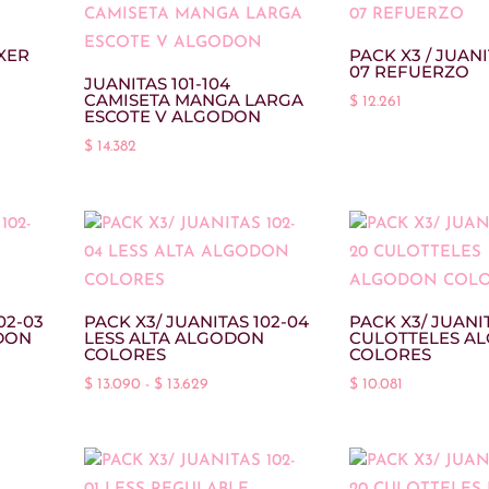
OXER
PACK X3 / JUANI
07 REFUERZO
JUANITAS 101-104
CAMISETA MANGA LARGA
$
12.261
ESCOTE V ALGODON
$
14.382
02-03
PACK X3/ JUANITAS 102-04
PACK X3/ JUANIT
DON
LESS ALTA ALGODON
CULOTTELES A
COLORES
COLORES
Rango
$
13.090
-
$
13.629
$
10.081
de
precios:
desde