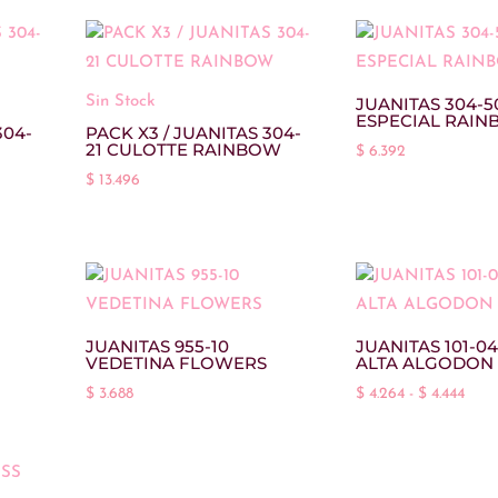
Sin Stock
JUANITAS 304-5
ESPECIAL RAI
304-
PACK X3 / JUANITAS 304-
21 CULOTTE RAINBOW
$
6.392
$
13.496
JUANITAS 955-10
JUANITAS 101-04
N
VEDETINA FLOWERS
ALTA ALGODON
Ran
$
3.688
$
4.264
-
$
4.444
de
preci
desd