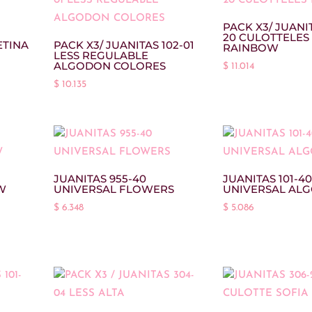
$ 13.090
hasta
PACK X3/ JUANI
20 CULOTTELES
$ 13.629
ETINA
PACK X3/ JUANITAS 102-01
RAINBOW
LESS REGULABLE
ALGODON COLORES
$
11.014
$
10.135
JUANITAS 955-40
JUANITAS 101-40
W
UNIVERSAL FLOWERS
UNIVERSAL AL
$
6.348
$
5.086