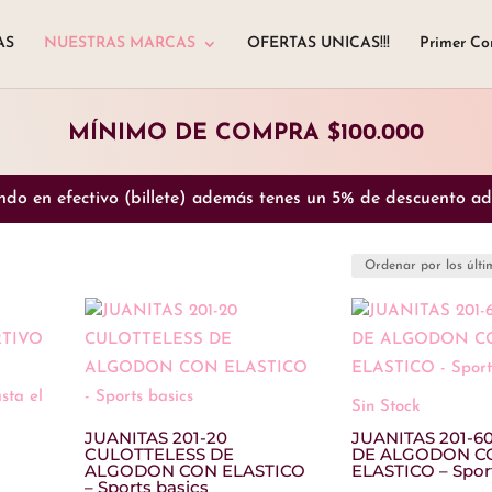
AS
NUESTRAS MARCAS
OFERTAS UNICAS!!!
Primer Co
MÍNIMO DE COMPRA $100.000
do en efectivo (billete) además tenes un 5% de descuento adi
Sin Stock
JUANITAS 201-20
JUANITAS 201-6
CULOTTELESS DE
DE ALGODON C
ALGODON CON ELASTICO
ELASTICO – Spor
– Sports basics