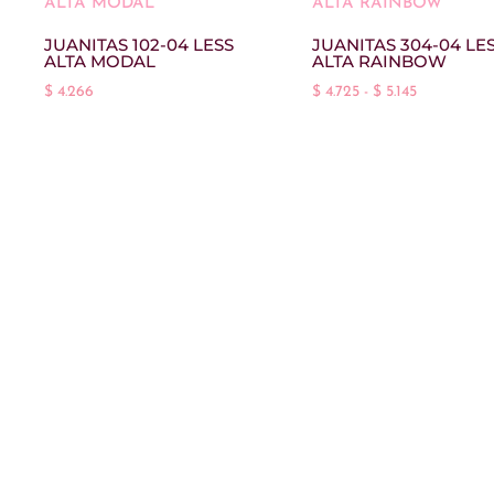
$ 3.105
hasta
JUANITAS 102-04 LESS
JUANITAS 304-04 LE
ALTA MODAL
ALTA RAINBOW
$ 3.728
Rango
$
4.266
$
4.725
-
$
5.145
de
precios:
desde
$ 4.725
hasta
$ 5.145