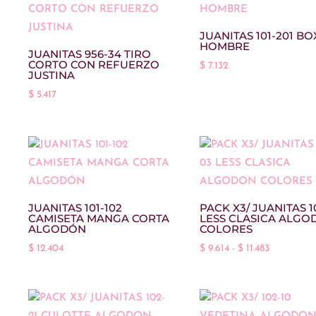
JUANITAS 101-201 B
HOMBRE
JUANITAS 956-34 TIRO
CORTO CON REFUERZO
$
7.132
JUSTINA
$
5.417
JUANITAS 101-102
PACK X3/ JUANITAS 1
CAMISETA MANGA CORTA
LESS CLASICA ALGO
ALGODÓN
COLORES
Rango
$
12.404
$
9.614
-
$
11.483
de
precios:
desde