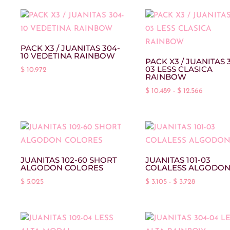
PACK X3 / JUANITAS 304-
10 VEDETINA RAINBOW
PACK X3 / JUANITAS 
03 LESS CLASICA
$
10.972
RAINBOW
Rango
$
10.489
-
$
12.566
de
precios:
desde
$ 10.489
hasta
JUANITAS 102-60 SHORT
JUANITAS 101-03
ALGODON COLORES
COLALESS ALGODO
$ 12.566
Rango
$
5.025
$
3.105
-
$
3.728
de
precios:
desde