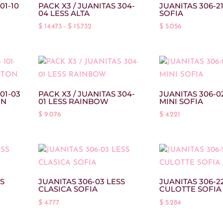
01-10
PACK X3 / JUANITAS 304-
JUANITAS 306-2
04 LESS ALTA
SOFIA
Rango
$
14.473
-
$
15.732
$
5.056
de
precios:
desde
$ 14.473
hasta
01-03
PACK X3 / JUANITAS 304-
JUANITAS 306-0
ON
01 LESS RAINBOW
MINI SOFIA
$ 15.732
$
9.076
$
4.221
SS
JUANITAS 306-03 LESS
JUANITAS 306-2
CLASICA SOFIA
CULOTTE SOFIA
$
4.777
$
5.284