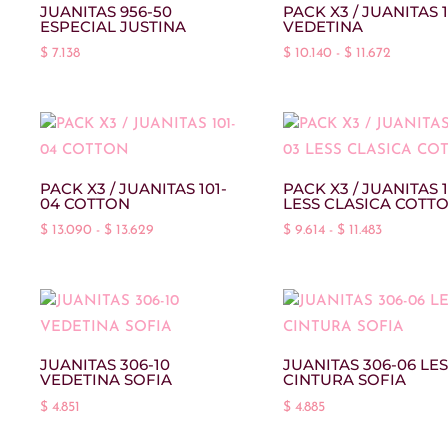
JUANITAS 956-50
PACK X3 / JUANITAS 1
ESPECIAL JUSTINA
VEDETINA
Rango
$
7.138
$
10.140
-
$
11.672
de
precios:
desde
$ 10.140
hasta
PACK X3 / JUANITAS 101-
PACK X3 / JUANITAS 1
04 COTTON
LESS CLASICA COTT
$ 11.672
Rango
Rango
$
13.090
-
$
13.629
$
9.614
-
$
11.483
de
de
precios:
precios:
desde
desde
$ 13.090
$ 9.614
hasta
hasta
JUANITAS 306-10
JUANITAS 306-06 LE
VEDETINA SOFIA
CINTURA SOFIA
$ 13.629
$ 11.483
$
4.851
$
4.885